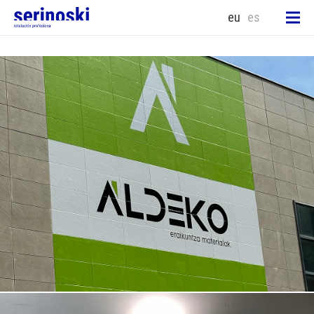
eu
es