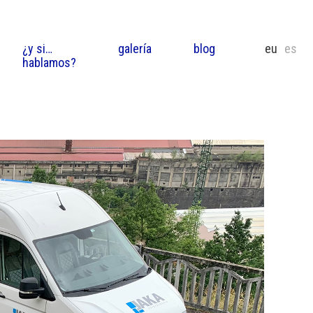
¿y si…
galería
blog
eu
es
hablamos?