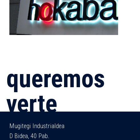
queremos
verte
Mugitegi Industrialdea
D Bidea, 40 Pab.