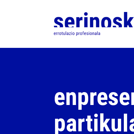
enprese
partikul