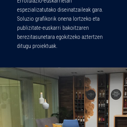
Errotulazio-euskarrietan
espezializatutako diseinatzaileak gara.
Soluzio grafikorik onena lortzeko eta
publizitate-euskarri bakoitzaren
berezitasunetara egokitzeko aztertzen
ditugu proiektuak.