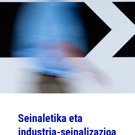
Seinaletika eta
industria-seinalizazioa