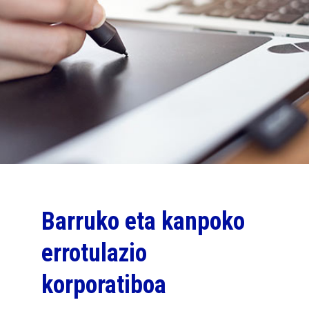
Barruko eta kanpoko
errotulazio
korporatiboa