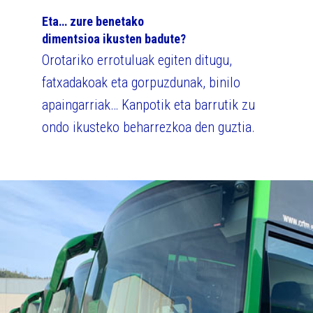
Eta… zure benetako
dimentsioa ikusten badute?
Orotariko errotuluak egiten ditugu,
fatxadakoak eta gorpuzdunak, binilo
apaingarriak… Kanpotik eta barrutik zu
ondo ikusteko beharrezkoa den guztia.