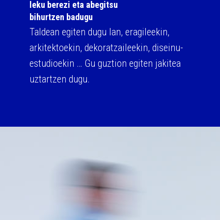
leku berezi eta abegitsu
bihurtzen badugu
Taldean egiten dugu lan, eragileekin,
arkitektoekin, dekoratzaileekin, diseinu-
estudioekin … Gu guztion egiten jakitea
uztartzen dugu.