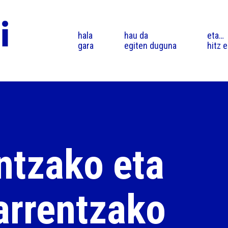
hala
hau da
eta…
gara
egiten duguna
hitz 
ntzako eta
arrentzako