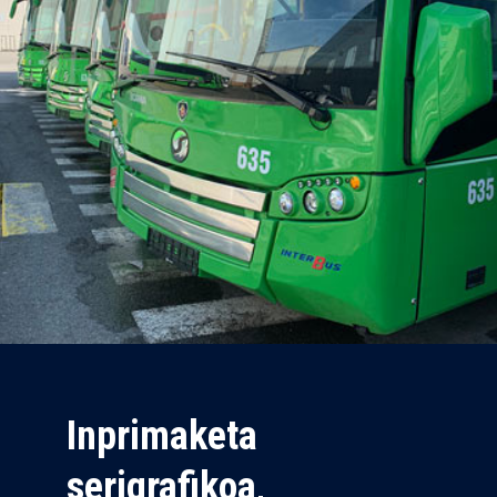
Inprimaketa
serigrafikoa,