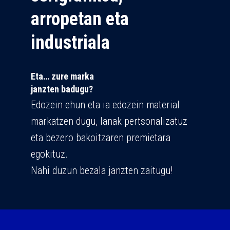
arropetan eta
industriala
Eta… zure marka
janzten badugu?
Edozein ehun eta ia edozein material
markatzen dugu, lanak pertsonalizatuz
eta bezero bakoitzaren premietara
egokituz.
Nahi duzun bezala janzten zaitugu!