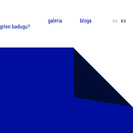
galeria
bloga
eu
es
egiten badugu?