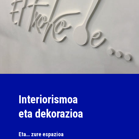
Interiorismoa
eta dekorazioa
Eta… zure espazioa