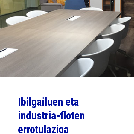
Ibilgailuen eta
industria-floten
errotulazioa