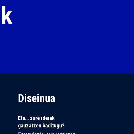
ak
Diseinua
Eta… zure ideiak
gauzatzen baditugu?