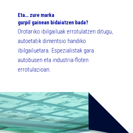
Eta… zure marka
gurpil gainean bidaiatzen bada?
Orotariko ibilgailuak errotulatzen ditugu,
autoetatik dimentsio handiko
ibilgailuetara. Espezialistak gara
autobusen eta industria-floten
errotulazioan.