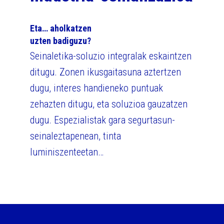
Eta… aholkatzen
uzten badiguzu?
Seinaletika-soluzio integralak eskaintzen
ditugu. Zonen ikusgaitasuna aztertzen
dugu, interes handieneko puntuak
zehazten ditugu, eta soluzioa gauzatzen
dugu. Espezialistak gara segurtasun-
seinaleztapenean, tinta
luminiszenteetan…